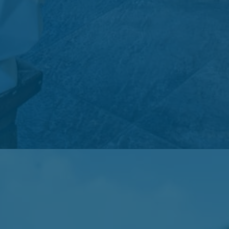
کافه لایو
واقع در بام هتل پارسیان سوئیت